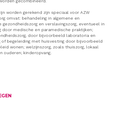
n worden gecombineerd.
lzijn worden gerekend zijn speciaal voor AZW
org omvat: behandeling in algemene en
e gezondheidszorg en verslavingszorg, eventueel in
g door medische en paramedische praktijken;
ndheidszorg, door bijvoorbeeld laboratoria en
 of begeleiding met huisvesting door bijvoorbeeld
leid wonen; welzijnszorg, zoals thuiszorg, lokaal
n ouderen; kinderopvang.
EGEN