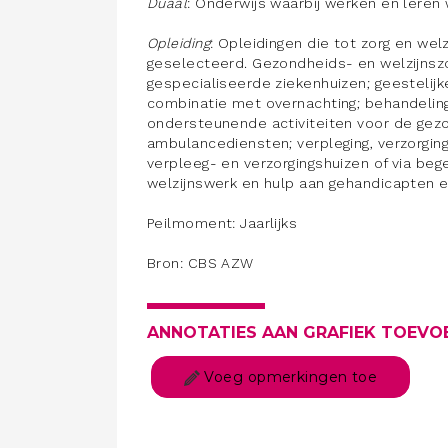
Duaal
: Onderwijs waarbij werken en lere
Opleiding
: Opleidingen die tot zorg en we
geselecteerd. Gezondheids- en welzijnsz
gespecialiseerde ziekenhuizen; geestelijk
combinatie met overnachting; behandelin
ondersteunende activiteiten voor de gezo
ambulancediensten; verpleging, verzorging
verpleeg- en verzorgingshuizen of via bege
welzijnswerk en hulp aan gehandicapten e
Peilmoment: Jaarlijks
Bron: CBS AZW
ANNOTATIES AAN GRAFIEK TOEVO
Voeg opmerkingen toe