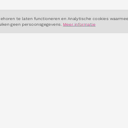
POWERED BY
behoren te laten functioneren en Analytische cookies waarmee
ruiken geen persoonsgegevens.
Meer informatie
 HET DASHBOARD
OVER ONS
erkt het dashboard?
Contact
tudio
Cookiebeleid
dsmarktinbeeld.nl