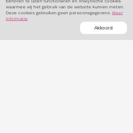
behoren te laten functioneren en Analytische cookies
waarmee wij het gebruik van de website kunnen meten.
Deze cookies gebruiken geen persoonsgegevens.
Meer
informatie
Akkoord
POWERED BY
OVER HET DASHBOARD
Hoe werkt het dashboard?
Datastudio Arbeidsmarktinbeeld.nl