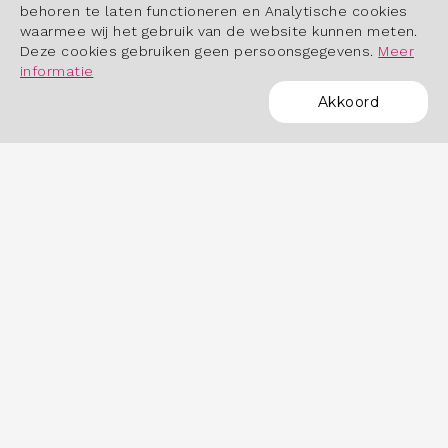
behoren te laten functioneren en Analytische cookies
waarmee wij het gebruik van de website kunnen meten.
Deze cookies gebruiken geen persoonsgegevens.
Meer
informatie
Akkoord
POWERED BY
OVER HET DASHBOARD
Hoe werkt het dashboard?
Datastudio Arbeidsmarktinbeeld.nl