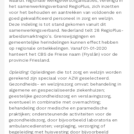
waaruit regionale werkgeversorganisaties, verenigd in
het samenwerkingsverband RegioPlus, zich inzetten
voor het behouden en aantrekken van voldoende en
goed gekwalificeerd personeel in zorg en welzijn.
Deze indeling is tot stand gekomen vanuit dit
samenwerkingsverband. Nederland telt 28 RegioPlus-
arbeidsmarktregio's. Grenswijzigingen en
gemeentelijke herindelingen kunnen effect hebben
op regionale ontwikkelingen. Vanaf 01-01-2020
hanteert het CBS de Friese naam (Fryslân) voor de
provincie Friesland.
Opleiding:
Opleidingen die tot zorg en welzijn worden
gerekend zijn speciaal voor AZW geselecteerd.
Gezondheids- en welzijnszorg omvat: behandeling in
algemene en gespecialiseerde ziekenhuizen;
geestelijke gezondheidszorg en verslavingszorg,
eventueel in combinatie met overnachting;
behandeling door medische en paramedische
praktijken; ondersteunende activiteiten voor de
gezondheidszorg, door bijvoorbeeld laboratoria en
ambulancediensten; verpleging, verzorging of
begeleiding met huisvesting door bijvoorbeeld