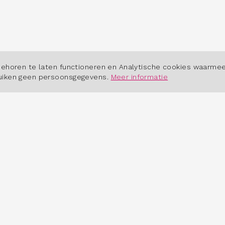
POWERED BY
behoren te laten functioneren en Analytische cookies waarmee
ruiken geen persoonsgegevens.
Meer informatie
 HET DASHBOARD
OVER ONS
erkt het dashboard?
Contact
tudio
Cookiebeleid
dsmarktinbeeld.nl