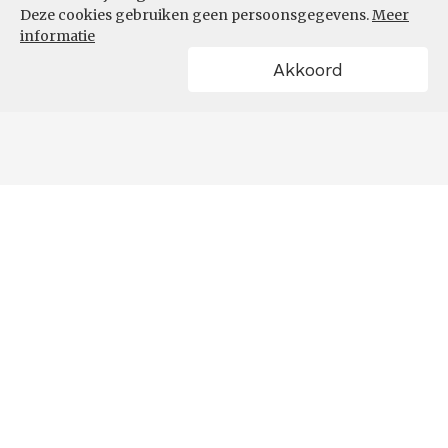
Deze cookies gebruiken geen persoonsgegevens.
Meer
informatie
Akkoord
POWERED BY
OVER HET DASHBOARD
Hoe werkt het dashboard?